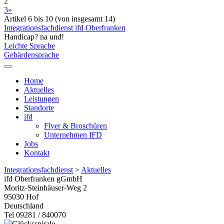
2
3
»
Artikel 6 bis 10 (von insgesamt 14)
Integrationsfachdienst ifd Oberfranken
Handicap? na und!
Leichte Sprache
Gebärdensprache
Home
Aktuelles
Leistungen
Standorte
ifd
Flyer & Broschüren
Unternehmen IFD
Jobs
Kontakt
Integrationsfachdienst
>
Aktuelles
ifd Oberfranken gGmbH
Moritz-Steinhäuser-Weg 2
95030
Hof
Deutschland
Tel 09281 / 840070