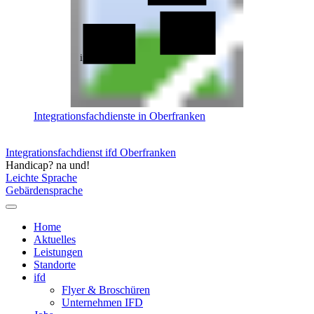
ifd Bayreuth
ifd Bamberg
Integrationsfachdienste in Oberfranken
Integrationsfachdienst ifd Oberfranken
Handicap? na und!
Leichte Sprache
Gebärdensprache
Home
Aktuelles
Leistungen
Standorte
ifd
Flyer & Broschüren
Unternehmen IFD