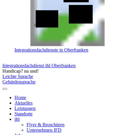
ifd Bayreuth
ifd Bamberg
Integrationsfachdienste in Oberfranken
Integrationsfachdienst ifd Oberfranken
Handicap? na und!
Leichte Sprache
Gebärdensprache
Home
Aktuelles
Leistungen
Standorte
ifd
Flyer & Broschüren
Unternehmen IFD