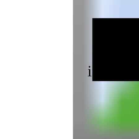
ifd Bam