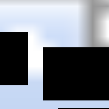
oburg
ifd Kronac