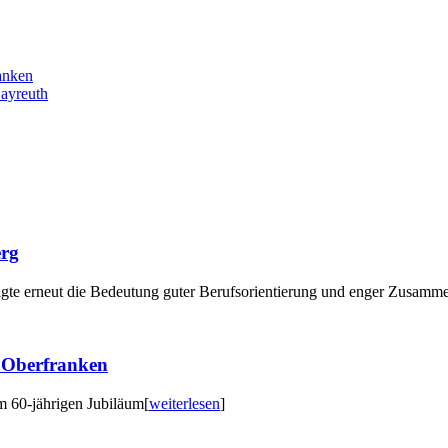
ranken
Bayreuth
erg
gte erneut die Bedeutung guter Berufsorientierung und enger Zusammena
d Oberfranken
m 60-jährigen Jubiläum
[
weiterlesen
]