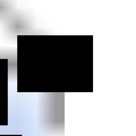
ifd Hof
h