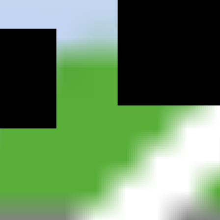
ifd Bayre
berg