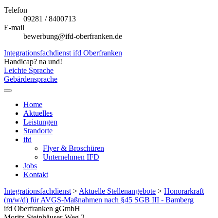
Telefon
09281 / 8400713
E-mail
bewerbung@ifd-oberfranken.de
Integrationsfachdienst ifd Oberfranken
Handicap? na und!
Leichte Sprache
Gebärdensprache
Home
Aktuelles
Leistungen
Standorte
ifd
Flyer & Broschüren
Unternehmen IFD
Jobs
Kontakt
Integrationsfachdienst
>
Aktuelle Stellenangebote
>
Honorarkraft
(m/w/d) für AVGS-Maßnahmen nach §45 SGB III - Bamberg
ifd Oberfranken gGmbH
Moritz-Steinhäuser-Weg 2