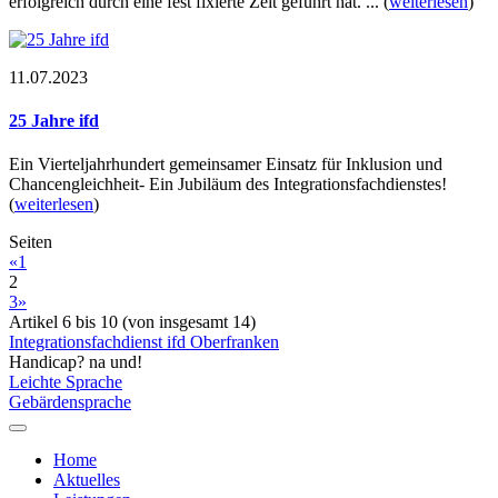
erfolgreich durch eine fest fixierte Zeit geführt hat. ...
(
weiterlesen
)
11.07.2023
25 Jahre ifd
Ein Vierteljahrhundert gemeinsamer Einsatz für Inklusion und
Chancengleichheit- Ein Jubiläum des Integrationsfachdienstes!
(
weiterlesen
)
Seiten
«
1
2
3
»
Artikel 6 bis 10 (von insgesamt 14)
Integrationsfachdienst ifd Oberfranken
Handicap? na und!
Leichte Sprache
Gebärdensprache
Home
Aktuelles