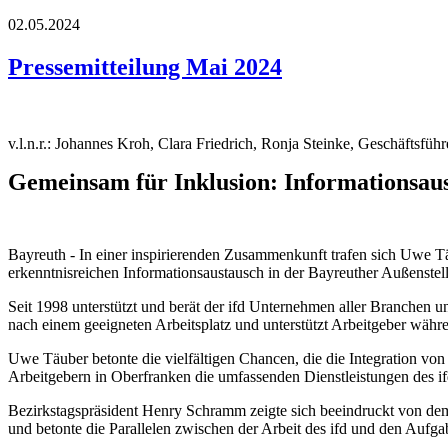
02.05.2024
Pressemitteilung Mai 2024
v.l.n.r.: Johannes Kroh, Clara Friedrich, Ronja Steinke, Geschäfts
Gemeinsam für Inklusion: Informationsau
Bayreuth - In einer inspirierenden Zusammenkunft trafen sich Uwe T
erkenntnisreichen Informationsaustausch in der Bayreuther Außenstell
Seit 1998 unterstützt und berät der ifd Unternehmen aller Branchen
nach einem geeigneten Arbeitsplatz und unterstützt Arbeitgeber währ
Uwe Täuber betonte die vielfältigen Chancen, die die Integration vo
Arbeitgebern in Oberfranken die umfassenden Dienstleistungen des i
Bezirkstagspräsident Henry Schramm zeigte sich beeindruckt von dem E
und betonte die Parallelen zwischen der Arbeit des ifd und den Aufga