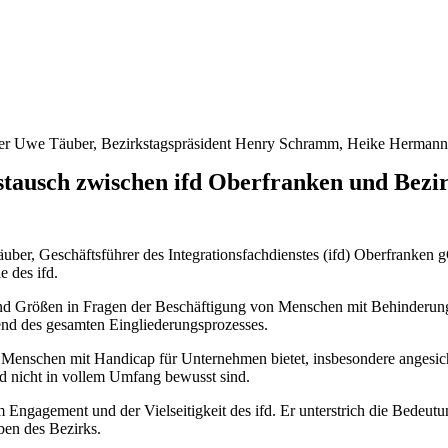
führer Uwe Täuber, Bezirkstagspräsident Henry Schramm, Heike Herman
stausch zwischen ifd Oberfranken und Bez
äuber, Geschäftsführer des Integrationsfachdienstes (ifd) Oberfrank
e des ifd.
 und Größen in Fragen der Beschäftigung von Menschen mit Behinderun
end des gesamten Eingliederungsprozesses.
n Menschen mit Handicap für Unternehmen bietet, insbesondere angesich
fd nicht in vollem Umfang bewusst sind.
ngagement und der Vielseitigkeit des ifd. Er unterstrich die Bedeutung
ben des Bezirks.