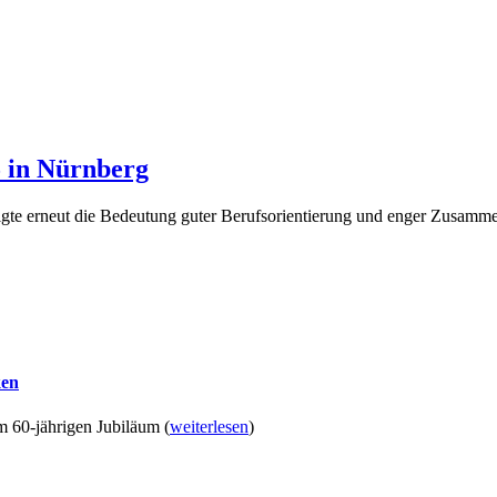
5 in Nürnberg
igte erneut die Bedeutung guter Berufsorientierung und enger Zusammen
ken
um 60-jährigen Jubiläum
(
weiterlesen
)