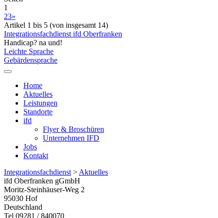
1
2
3
»
Artikel 1 bis 5 (von insgesamt 14)
Integrationsfachdienst ifd Oberfranken
Handicap? na und!
Leichte Sprache
Gebärdensprache
Home
Aktuelles
Leistungen
Standorte
ifd
Flyer & Broschüren
Unternehmen IFD
Jobs
Kontakt
Integrationsfachdienst
>
Aktuelles
ifd Oberfranken gGmbH
Moritz-Steinhäuser-Weg 2
95030
Hof
Deutschland
Tel 09281 / 840070