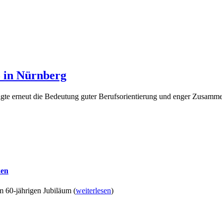
5 in Nürnberg
igte erneut die Bedeutung guter Berufsorientierung und enger Zusammen
ken
um 60-jährigen Jubiläum
(
weiterlesen
)