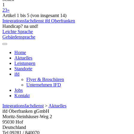
1
2
3
»
Artikel 1 bis 5 (von insgesamt 14)
Integrationsfachdienst ifd Oberfranken
Handicap? na und!
Leichte Sprache
Gebärdensprache
Home
Aktuelles
Leistungen
Standorte
ifd
Flyer & Broschüren
Unternehmen IFD
Jobs
Kontakt
Integrationsfachdienst
>
Aktuelles
ifd Oberfranken gGmbH
Moritz-Steinhäuser-Weg 2
95030
Hof
Deutschland
Tel 09281 / 840070