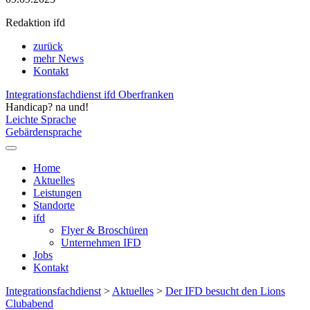
Redaktion ifd
zurück
mehr News
Kontakt
Integrationsfachdienst ifd Oberfranken
Handicap? na und!
Leichte Sprache
Gebärdensprache
Home
Aktuelles
Leistungen
Standorte
ifd
Flyer & Broschüren
Unternehmen IFD
Jobs
Kontakt
Integrationsfachdienst
>
Aktuelles
>
Der IFD besucht den Lions
Clubabend