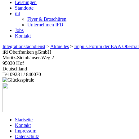
Leistungen
Standorte
ifd
Flyer & Broschüren
Unternehmen IFD
Jobs
Kontakt
Integrationsfachdienst
>
Aktuelles
>
Impuls-Forum der EAA Oberfra
ifd Oberfranken gGmbH
Moritz-Steinhäuser-Weg 2
95030
Hof
Deutschland
Tel 09281 / 840070
Startseite
Kontakt
Impressum
Datenschutz