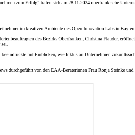
rnehmen zum Erfolg“ trafen sich am 28.11.2024 oberfränkische Untern
Teilnehmer im kreativen Ambiente des Open Innovation Labs in Bayreu
ertenbeauftragten des Bezirks Oberfranken, Christina Flauder, eröffnete
 sei.
eindruckte mit Einblicken, wie Inklusion Unternehmen zukunftssicher
iews durchgeführt von den EAA-Beraterinnen Frau Ronja Steinke und F