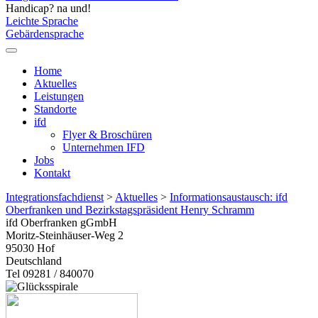
Handicap? na und!
Leichte Sprache
Gebärdensprache
Home
Aktuelles
Leistungen
Standorte
ifd
Flyer & Broschüren
Unternehmen IFD
Jobs
Kontakt
Integrationsfachdienst
>
Aktuelles
>
Informationsaustausch: ifd
Oberfranken und Bezirkstagspräsident Henry Schramm
ifd Oberfranken gGmbH
Moritz-Steinhäuser-Weg 2
95030
Hof
Deutschland
Tel 09281 / 840070