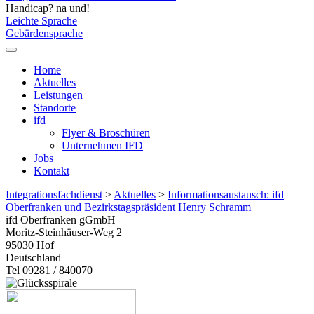
Handicap? na und!
Leichte Sprache
Gebärdensprache
Home
Aktuelles
Leistungen
Standorte
ifd
Flyer & Broschüren
Unternehmen IFD
Jobs
Kontakt
Integrationsfachdienst
>
Aktuelles
>
Informationsaustausch: ifd
Oberfranken und Bezirkstagspräsident Henry Schramm
ifd Oberfranken gGmbH
Moritz-Steinhäuser-Weg 2
95030
Hof
Deutschland
Tel 09281 / 840070