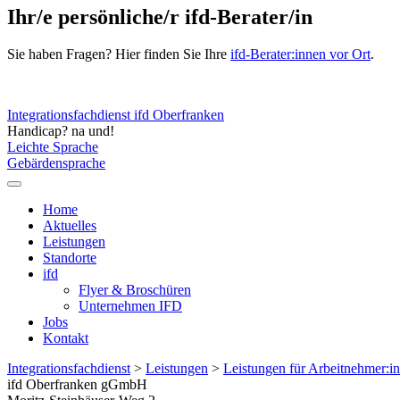
Ihr/e persönliche/r ifd-Berater/in
Sie haben Fragen? Hier finden Sie Ihre
ifd-Berater:innen vor Ort
.
Integrationsfachdienst ifd Oberfranken
Handicap? na und!
Leichte Sprache
Gebärdensprache
Home
Aktuelles
Leistungen
Standorte
ifd
Flyer & Broschüren
Unternehmen IFD
Jobs
Kontakt
Integrationsfachdienst
>
Leistungen
>
Leistungen für Arbeitnehmer:i
ifd Oberfranken gGmbH