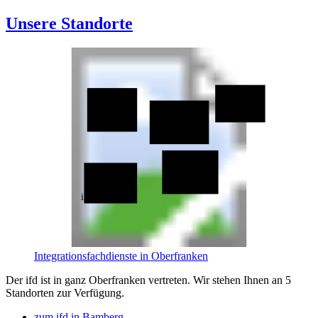
Unsere Standorte
ifd Hof
ifd Coburg
ifd Kronach
ifd Bayreuth
ifd Bamberg
Integrationsfachdienste in Oberfranken
Der ifd ist in ganz Oberfranken vertreten. Wir stehen Ihnen an 5
Standorten zur Verfügung.
zum ifd in Bamberg