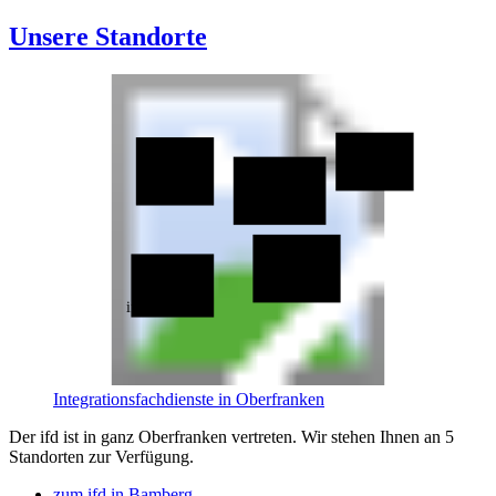
Unsere Standorte
ifd Hof
ifd Coburg
ifd Kronach
ifd Bayreuth
ifd Bamberg
Integrationsfachdienste in Oberfranken
Der ifd ist in ganz Oberfranken vertreten. Wir stehen Ihnen an 5
Standorten zur Verfügung.
zum ifd in Bamberg