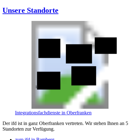
Unsere Standorte
ifd Hof
ifd Coburg
ifd Kronach
ifd Bayreuth
ifd Bamberg
Integrationsfachdienste in Oberfranken
Der ifd ist in ganz Oberfranken vertreten. Wir stehen Ihnen an 5
Standorten zur Verfügung.
zum ifd in Bamberg