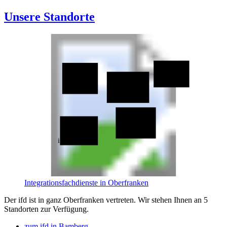
Unsere Standorte
ifd Hof
ifd Coburg
ifd Kronach
ifd Bayreuth
ifd Bamberg
Integrationsfachdienste in Oberfranken
Der ifd ist in ganz Oberfranken vertreten. Wir stehen Ihnen an 5
Standorten zur Verfügung.
zum ifd in Bamberg