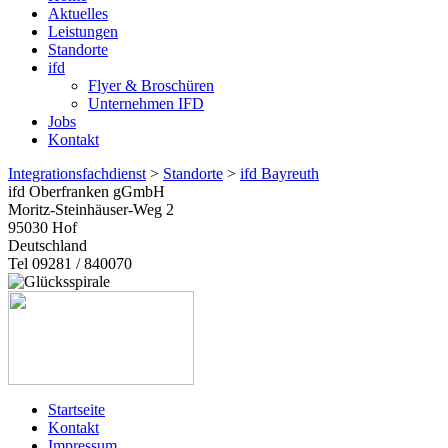
Aktuelles
Leistungen
Standorte
ifd
Flyer & Broschüren
Unternehmen IFD
Jobs
Kontakt
Integrationsfachdienst
>
Standorte
>
ifd Bayreuth
ifd Oberfranken gGmbH
Moritz-Steinhäuser-Weg 2
95030
Hof
Deutschland
Tel 09281 / 840070
Startseite
Kontakt
Impressum