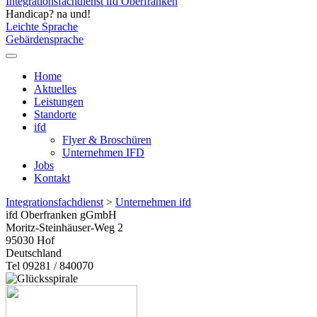
Integrationsfachdienst ifd Oberfranken
Handicap? na und!
Leichte Sprache
Gebärdensprache
Home
Aktuelles
Leistungen
Standorte
ifd
Flyer & Broschüren
Unternehmen IFD
Jobs
Kontakt
Integrationsfachdienst
>
Unternehmen ifd
ifd Oberfranken gGmbH
Moritz-Steinhäuser-Weg 2
95030
Hof
Deutschland
Tel 09281 / 840070