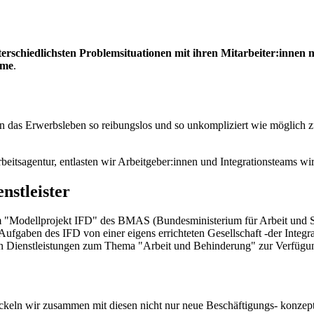
rschiedlichsten Problemsituationen mit ihren Mitarbeiter:innen m
hme
.
in das Erwerbsleben so reibungslos und so unkompliziert wie möglich z
itsagentur, entlasten wir Arbeitgeber:innen und Integrationsteams w
nstleister
am "Modellprojekt IFD" des BMAS (Bundesministerium für Arbeit und S
 Aufgaben des IFD von einer eigens errichteten Gesellschaft -der In
 an Dienstleistungen zum Thema "Arbeit und Behinderung" zur Verfügu
ickeln wir zusammen mit diesen nicht nur neue Beschäftigungs- konzep