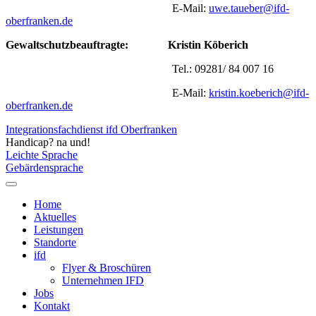
E-Mail:
uwe.taueber@ifd-
oberfranken.de
Gewaltschutzbeauftragte:
Kristin Köberich
Tel.: 09281/ 84 007 16
E-Mail:
kristin.koeberich@ifd-
oberfranken.de
Integrationsfachdienst ifd Oberfranken
Handicap? na und!
Leichte Sprache
Gebärdensprache
Home
Aktuelles
Leistungen
Standorte
ifd
Flyer & Broschüren
Unternehmen IFD
Jobs
Kontakt