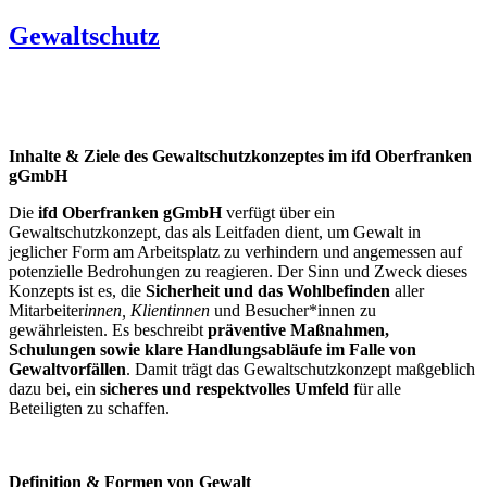
Gewaltschutz
Inhalte & Ziele des Gewaltschutzkonzeptes im ifd Oberfranken
gGmbH
Die
ifd Oberfranken gGmbH
verfügt über ein
Gewaltschutzkonzept, das als Leitfaden dient, um Gewalt in
jeglicher Form am Arbeitsplatz zu verhindern und angemessen auf
potenzielle Bedrohungen zu reagieren. Der Sinn und Zweck dieses
Konzepts ist es, die
Sicherheit und das Wohlbefinden
aller
Mitarbeiter
innen, Klient
innen
und Besucher*innen zu
gewährleisten. Es beschreibt
präventive Maßnahmen,
Schulungen sowie klare Handlungsabläufe im Falle von
Gewaltvorfällen
. Damit trägt das Gewaltschutzkonzept maßgeblich
dazu bei, ein
sicheres und respektvolles Umfeld
für alle
Beteiligten zu schaffen.
Definition & Formen von Gewalt