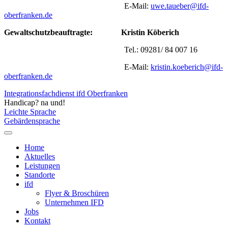
E-Mail:
uwe.taueber@ifd-
oberfranken.de
Gewaltschutzbeauftragte:
Kristin Köberich
Tel.: 09281/ 84 007 16
E-Mail:
kristin.koeberich@ifd-
oberfranken.de
Integrationsfachdienst ifd Oberfranken
Handicap? na und!
Leichte Sprache
Gebärdensprache
Home
Aktuelles
Leistungen
Standorte
ifd
Flyer & Broschüren
Unternehmen IFD
Jobs
Kontakt