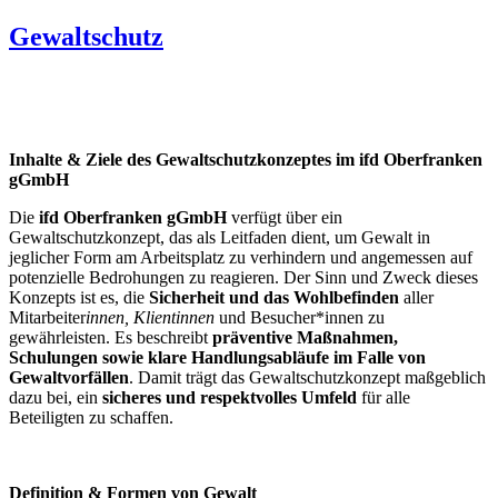
Gewaltschutz
Inhalte & Ziele des Gewaltschutzkonzeptes im ifd Oberfranken
gGmbH
Die
ifd Oberfranken gGmbH
verfügt über ein
Gewaltschutzkonzept, das als Leitfaden dient, um Gewalt in
jeglicher Form am Arbeitsplatz zu verhindern und angemessen auf
potenzielle Bedrohungen zu reagieren. Der Sinn und Zweck dieses
Konzepts ist es, die
Sicherheit und das Wohlbefinden
aller
Mitarbeiter
innen, Klient
innen
und Besucher*innen zu
gewährleisten. Es beschreibt
präventive Maßnahmen,
Schulungen sowie klare Handlungsabläufe im Falle von
Gewaltvorfällen
. Damit trägt das Gewaltschutzkonzept maßgeblich
dazu bei, ein
sicheres und respektvolles Umfeld
für alle
Beteiligten zu schaffen.
Definition & Formen von Gewalt