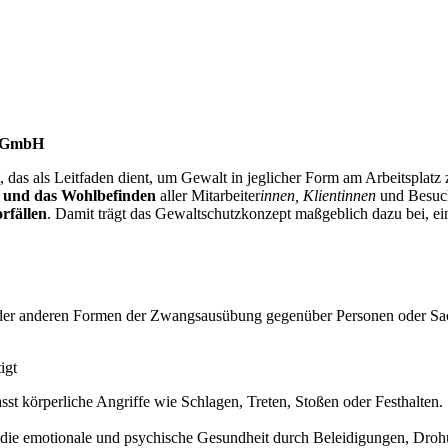
 gGmbH
 das als Leitfaden dient, um Gewalt in jeglicher Form am Arbeitsplat
t und das Wohlbefinden
aller Mitarbeiter
innen, Klient
innen
und Besuch
rfällen
. Damit trägt das Gewaltschutzkonzept maßgeblich dazu bei, e
r anderen Formen der Zwangsausübung gegenüber Personen oder Sachen
igt
st körperliche Angriffe wie Schlagen, Treten, Stoßen oder Festhalten. 
 die emotionale und psychische Gesundheit durch Beleidigungen, Drohu