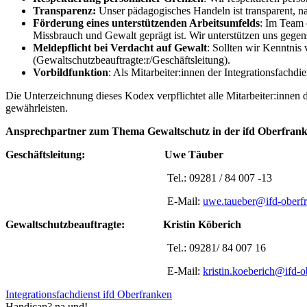
Transparenz:
Unser pädagogisches Handeln ist transparent, nac
Förderung eines unterstützenden Arbeitsumfelds
: Im Team 
Missbrauch und Gewalt geprägt ist. Wir unterstützen uns gegen
Meldepflicht bei Verdacht auf Gewalt
: Sollten wir Kenntnis
(Gewaltschutzbeauftragte:r/Geschäftsleitung).
Vorbildfunktion
: Als Mitarbeiter:innen der Integrationsfachd
Die Unterzeichnung dieses Kodex verpflichtet alle Mitarbeiter:innen
gewährleisten.
Ansprechpartner zum Thema Gewaltschutz in der ifd Oberfra
Geschäftsleitung:
Uwe Täuber
Tel.: 09281 / 84 007 -13
E-Mail:
uwe.taueber@ifd-oberf
Gewaltschutzbeauftragte:
Kristin Köberich
Tel.: 09281/ 84 007 16
E-Mail:
kristin.koeberich@ifd-o
Integrationsfachdienst ifd Oberfranken
Handicap? na und!