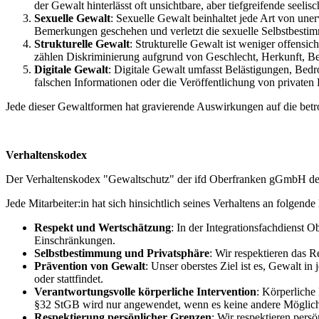
der Gewalt hinterlässt oft unsichtbare, aber tiefgreifende seelis
Sexuelle Gewalt
: Sexuelle Gewalt beinhaltet jede Art von un
Bemerkungen geschehen und verletzt die sexuelle Selbstbestim
Strukturelle Gewalt
: Strukturelle Gewalt ist weniger offensic
zählen Diskriminierung aufgrund von Geschlecht, Herkunft, Be
Digitale Gewalt
: Digitale Gewalt umfasst Belästigungen, Bed
falschen Informationen oder die Veröffentlichung von private
Jede dieser Gewaltformen hat gravierende Auswirkungen auf die betr
Verhaltenskodex
Der Verhaltenskodex "Gewaltschutz" der ifd Oberfranken gGmbH defin
Jede Mitarbeiter:in hat sich hinsichtlich seines Verhaltens an folgend
Respekt und Wertschätzung
: In der Integrationsfachdienst
Einschränkungen.
Selbstbestimmung und Privatsphäre
: Wir respektieren das 
Prävention von Gewalt
: Unser oberstes Ziel ist es, Gewalt i
oder stattfindet.
Verantwortungsvolle körperliche Intervention
: Körperliche
§32 StGB wird nur angewendet, wenn es keine andere Möglichke
Respektierung persönlicher Grenzen
: Wir respektieren pers