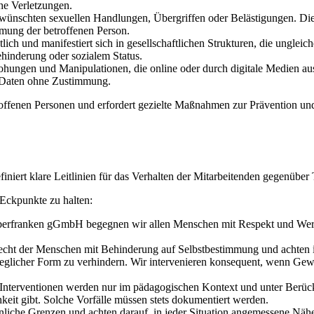
che Verletzungen.
erwünschten sexuellen Handlungen, Übergriffen oder Belästigungen. Di
mung der betroffenen Person.
htlich und manifestiert sich in gesellschaftlichen Strukturen, die ungl
hinderung oder sozialem Status.
rohungen und Manipulationen, die online oder durch digitale Medien 
n Daten ohne Zustimmung.
offenen Personen und erfordert gezielte Maßnahmen zur Prävention und
iert klare Leitlinien für das Verhalten der Mitarbeitenden gegenüber
e Eckpunkte zu halten:
 Oberfranken gGmbH begegnen wir allen Menschen mit Respekt und Wert
Recht der Menschen mit Behinderung auf Selbstbestimmung und achten ih
n jeglicher Form zu verhindern. Wir intervenieren konsequent, wenn Ge
 Interventionen werden nur im pädagogischen Kontext und unter Berüc
it gibt. Solche Vorfälle müssen stets dokumentiert werden.
önliche Grenzen und achten darauf, in jeder Situation angemessene Nä