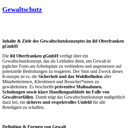
Gewaltschutz
Inhalte & Ziele des Gewaltschutzkonzeptes im ifd Oberfranken
gGmbH
Die
ifd Oberfranken gGmbH
verfügt über ein
Gewaltschutzkonzept, das als Leitfaden dient, um Gewalt in
jeglicher Form am Arbeitsplatz zu verhindern und angemessen auf
potenzielle Bedrohungen zu reagieren. Der Sinn und Zweck dieses
Konzepts ist es, die
Sicherheit und das Wohlbefinden
aller
Mitarbeiter
innen, Klient
innen
und Besucher*innen zu
gewährleisten. Es beschreibt
präventive Maßnahmen,
Schulungen sowie klare Handlungsabläufe im Falle von
Gewaltvorfällen
. Damit trägt das Gewaltschutzkonzept maßgeblich
dazu bei, ein
sicheres und respektvolles Umfeld
für alle
Beteiligten zu schaffen.
Definition & Formen von Gewalt