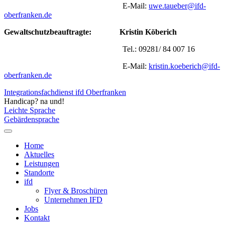
E-Mail:
uwe.taueber@ifd-
oberfranken.de
Gewaltschutzbeauftragte:
Kristin Köberich
Tel.: 09281/ 84 007 16
E-Mail:
kristin.koeberich@ifd-
oberfranken.de
Integrationsfachdienst ifd Oberfranken
Handicap? na und!
Leichte Sprache
Gebärdensprache
Home
Aktuelles
Leistungen
Standorte
ifd
Flyer & Broschüren
Unternehmen IFD
Jobs
Kontakt