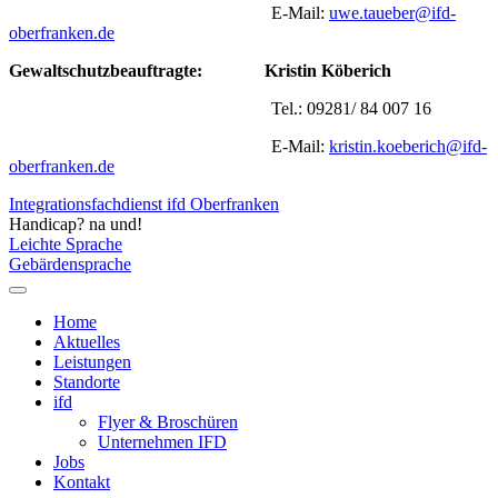
E-Mail:
uwe.taueber@ifd-
oberfranken.de
Gewaltschutzbeauftragte:
Kristin Köberich
Tel.: 09281/ 84 007 16
E-Mail:
kristin.koeberich@ifd-
oberfranken.de
Integrationsfachdienst ifd Oberfranken
Handicap? na und!
Leichte Sprache
Gebärdensprache
Home
Aktuelles
Leistungen
Standorte
ifd
Flyer & Broschüren
Unternehmen IFD
Jobs
Kontakt