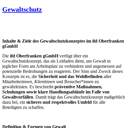
Gewaltschutz
Inhalte & Ziele des Gewaltschutzkonzeptes im ifd Oberfranken
gGmbH
Die
ifd Oberfranken gGmbH
verfügt über ein
Gewaltschutzkonzept, das als Leitfaden dient, um Gewalt in
jeglicher Form am Arbeitsplatz zu verhindern und angemessen auf
potenzielle Bedrohungen zu reagieren. Der Sinn und Zweck dieses
Konzepts ist es, die
Sicherheit und das Wohlbefinden
aller
Mitarbeiter
innen, Klient
innen
und Besucher*innen zu
gewährleisten. Es beschreibt
präventive Maßnahmen,
Schulungen sowie klare Handlungsabläufe im Falle von
Gewaltvorfällen
. Damit trägt das Gewaltschutzkonzept maßgeblich
dazu bei, ein
sicheres und respektvolles Umfeld
für alle
Beteiligten zu schaffen.
Definition & Formen von Gewalt