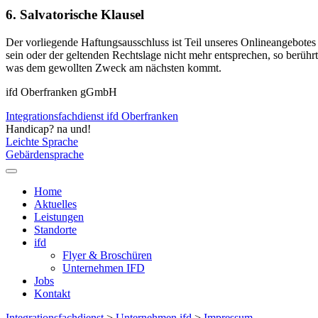
6. Salvatorische Klausel
Der vorliegende Haftungsausschluss ist Teil unseres Onlineangebotes 
sein oder der geltenden Rechtslage nicht mehr entsprechen, so berühr
was dem gewollten Zweck am nächsten kommt.
ifd Oberfranken gGmbH
Integrationsfachdienst ifd Oberfranken
Handicap? na und!
Leichte Sprache
Gebärdensprache
Home
Aktuelles
Leistungen
Standorte
ifd
Flyer & Broschüren
Unternehmen IFD
Jobs
Kontakt
Integrationsfachdienst
>
Unternehmen ifd
>
Impressum