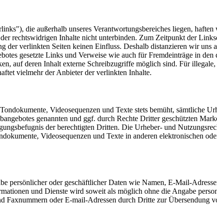
links"), die außerhalb unseres Verantwortungsbereiches liegen, haften 
er rechtswidrigen Inhalte nicht unterbinden. Zum Zeitpunkt der Linkset
g der verlinkten Seiten keinen Einfluss. Deshalb distanzieren wir uns a
botes gesetzte Links und Verweise wie auch für Fremdeinträge in den 
n, auf deren Inhalt externe Schreibzugriffe möglich sind. Für illegale, 
ftet vielmehr der Anbieter der verlinkten Inhalte.
ken, Tondokumente, Videosequenzen und Texte stets bemüht, sämtliche 
 Webangebotes genannten und ggf. durch Rechte Dritter geschützten Ma
gsbefugnis der berechtigten Dritten. Die Urheber- und Nutzungsrechte f
ndokumente, Videosequenzen und Texte in anderen elektronischen oder g
e persönlicher oder geschäftlicher Daten wie Namen, E-Mail-Adressen,
nformationen und Dienste wird soweit als möglich ohne die Angabe per
und Faxnummern oder E-mail-Adressen durch Dritte zur Übersendung v