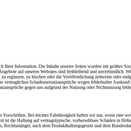
h Ihrer Information. Die Inhalte unserer Seiten wurden mit größter Sorgfa
gebote auf unseren Websites sind freibleibend und unverbindlich. Wir
zu ergänzen, zu löschen oder die Veröffentlichung zeitweise oder end
ne vertraglichen Schadensersatzansprüche wegen fehlerhafter Auskunft 
rsatzansprüche gegen uns aufgrund der Nutzung oder Nichtnutzung fehler
Vorschriften. Bei leichter Fahrlässigkeit haften wir nur, wenn eine wese
keit ist die Haftung auf vertragstypische, vorhersehbare Schäden in H
den, Rechtsmängel, nach dem Produkthaftungsgesetz und dem Bundesdate