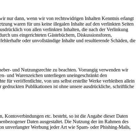
wir nur dann, wenn wir von rechtswidrigen Inhalten Kenntnis erlangt
zung waren für uns keine illegalen Inhalte auf den verlinkten Seiten
usdrücklich von allen verlinkten Inhalten, die nach der Verlinkung
durch uns eingerichteten Gästebüchern, Diskussionsforen,
fehlerhafte oder unvollständige Inhalte und resultierende Schäden, die
Urheber- und Nutzungsrechte zu beachten. Vorrangig verwenden wir
rken- und Warenzeichen unterliegen uneingeschränkt den
ür veröffentlichte, von uns selbst erstellte Werke verbleiben allein
edruckten Publikationen ist ohne unsere ausdrückliche, schriftliche
 Kontoverbindungen etc. besteht, so ist die Angabe dieser Daten
sonenbezogener Daten ausgestaltet. Die Nutzung der im Rahmen des
on unverlangter Werbung jeder Art wie Spam- oder Phishing-Mails,