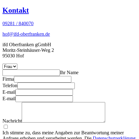
Kontakt
09281 / 840070
hof@ifd-oberfranken.de
ifd Oberfranken gGmbH
Moritz-Steinhäuser-Weg 2
95030 Hof
Ihr Name
Firma
Telefon
E-mail
E-mail
Nachricht
Ich stimme zu, dass meine Angaben zur Beantwortung meiner
Anfrage erhoben und verarbeitet werden. Die
Datenschutzerklärung