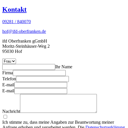
Kontakt
09281 / 840070
hof@ifd-oberfranken.de
ifd Oberfranken gGmbH
Moritz-Steinhäuser-Weg 2
95030 Hof
Ihr Name
Firma
Telefon
E-mail
E-mail
Nachricht
Ich stimme zu, dass meine Angaben zur Beantwortung meiner
Anfrage erhoben und verarbeitet werden. Die
Datenschutzerklärung