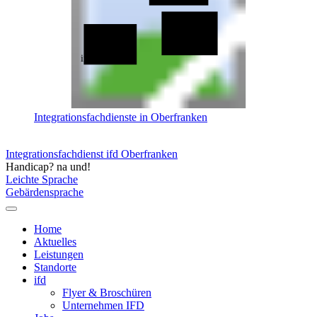
ifd Bayreuth
ifd Bamberg
Integrationsfachdienste in Oberfranken
Integrationsfachdienst ifd Oberfranken
Handicap? na und!
Leichte Sprache
Gebärdensprache
Home
Aktuelles
Leistungen
Standorte
ifd
Flyer & Broschüren
Unternehmen IFD