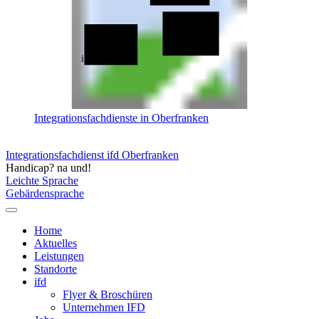
ifd Bayreuth
ifd Bamberg
Integrationsfachdienste in Oberfranken
Integrationsfachdienst ifd Oberfranken
Handicap? na und!
Leichte Sprache
Gebärdensprache
Home
Aktuelles
Leistungen
Standorte
ifd
Flyer & Broschüren
Unternehmen IFD