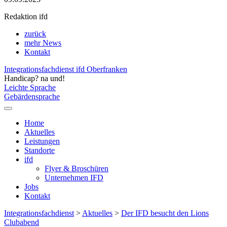
Redaktion ifd
zurück
mehr News
Kontakt
Integrationsfachdienst ifd Oberfranken
Handicap? na und!
Leichte Sprache
Gebärdensprache
Home
Aktuelles
Leistungen
Standorte
ifd
Flyer & Broschüren
Unternehmen IFD
Jobs
Kontakt
Integrationsfachdienst
>
Aktuelles
>
Der IFD besucht den Lions
Clubabend