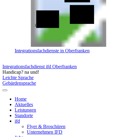
ifd Bayreuth
ifd Bamberg
Integrationsfachdienste in Oberfranken
Integrationsfachdienst ifd Oberfranken
Handicap? na und!
Leichte Sprache
Gebärdensprache
Home
Aktuelles
Leistungen
Standorte
ifd
Flyer & Broschüren
Unternehmen IFD