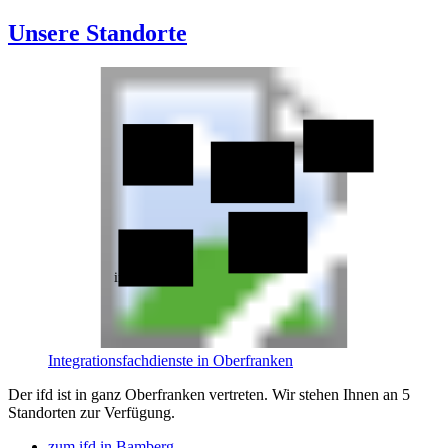
Unsere Standorte
ifd Hof
ifd Coburg
ifd Kronach
ifd Bayreuth
ifd Bamberg
Integrationsfachdienste in Oberfranken
Der ifd ist in ganz Oberfranken vertreten. Wir stehen Ihnen an 5
Standorten zur Verfügung.
zum ifd in Bamberg