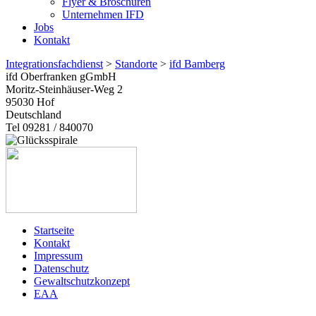
Flyer & Broschüren
Unternehmen IFD
Jobs
Kontakt
Integrationsfachdienst
>
Standorte
>
ifd Bamberg
ifd Oberfranken gGmbH
Moritz-Steinhäuser-Weg 2
95030
Hof
Deutschland
Tel 09281 / 840070
Startseite
Kontakt
Impressum
Datenschutz
Gewaltschutzkonzept
EAA