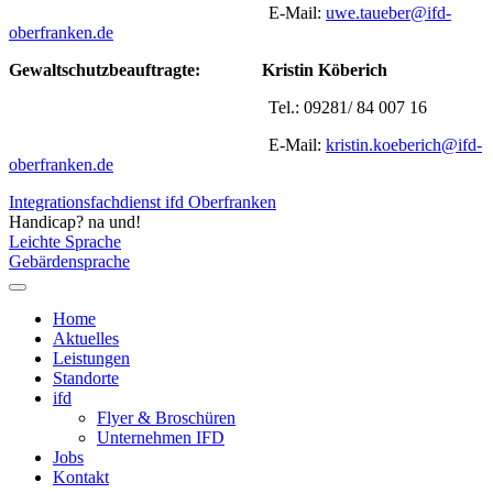
E-Mail:
uwe.taueber@ifd-
oberfranken.de
Gewaltschutzbeauftragte:
Kristin Köberich
Tel.: 09281/ 84 007 16
E-Mail:
kristin.koeberich@ifd-
oberfranken.de
Integrationsfachdienst ifd Oberfranken
Handicap? na und!
Leichte Sprache
Gebärdensprache
Home
Aktuelles
Leistungen
Standorte
ifd
Flyer & Broschüren
Unternehmen IFD
Jobs
Kontakt