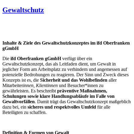
Gewaltschutz
Inhalte & Ziele des Gewaltschutzkonzeptes im ifd Oberfranken
gGmbH
Die
ifd Oberfranken gGmbH
verfügt über ein
Gewaltschutzkonzept, das als Leitfaden dient, um Gewalt in
jeglicher Form am Arbeitsplatz zu verhindern und angemessen auf
potenzielle Bedrohungen zu reagieren. Der Sinn und Zweck dieses
Konzepts ist es, die
Sicherheit und das Wohlbefinden
aller
Mitarbeiter
innen, Klient
innen
und Besucher*innen zu
gewährleisten. Es beschreibt
präventive Maßnahmen,
Schulungen sowie klare Handlungsabläufe im Falle von
Gewaltvorfällen
. Damit trägt das Gewaltschutzkonzept maßgeblich
dazu bei, ein
sicheres und respektvolles Umfeld
für alle
Beteiligten zu schaffen.
Definition & Formen von Gewalt