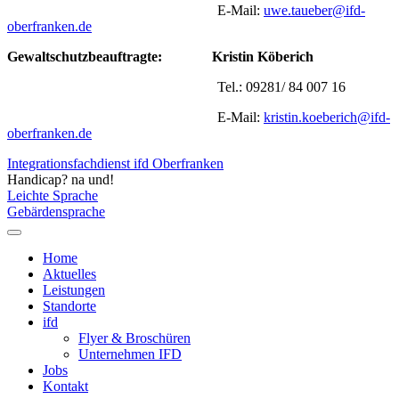
E-Mail:
uwe.taueber@ifd-
oberfranken.de
Gewaltschutzbeauftragte:
Kristin Köberich
Tel.: 09281/ 84 007 16
E-Mail:
kristin.koeberich@ifd-
oberfranken.de
Integrationsfachdienst ifd Oberfranken
Handicap? na und!
Leichte Sprache
Gebärdensprache
Home
Aktuelles
Leistungen
Standorte
ifd
Flyer & Broschüren
Unternehmen IFD
Jobs
Kontakt