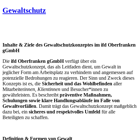
Gewaltschutz
Inhalte & Ziele des Gewaltschutzkonzeptes im ifd Oberfranken
gGmbH
Die
ifd Oberfranken gGmbH
verfügt über ein
Gewaltschutzkonzept, das als Leitfaden dient, um Gewalt in
jeglicher Form am Arbeitsplatz zu verhindern und angemessen auf
potenzielle Bedrohungen zu reagieren. Der Sinn und Zweck dieses
Konzepts ist es, die
Sicherheit und das Wohlbefinden
aller
Mitarbeiter
innen, Klient
innen
und Besucher*innen zu
gewährleisten. Es beschreibt
präventive Maßnahmen,
Schulungen sowie klare Handlungsabläufe im Falle von
Gewaltvorfällen
. Damit trägt das Gewaltschutzkonzept maßgeblich
dazu bei, ein
sicheres und respektvolles Umfeld
für alle
Beteiligten zu schaffen.
Definition & Formen von Gewalt