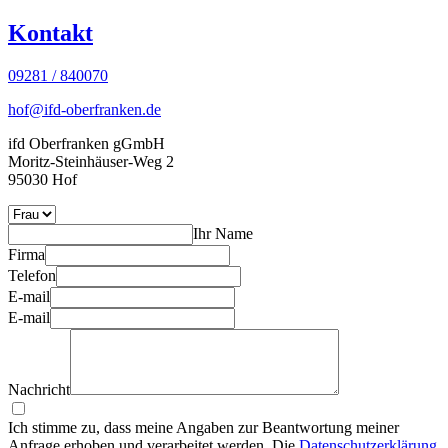
Kontakt
09281 / 840070
hof@ifd-oberfranken.de
ifd Oberfranken gGmbH
Moritz-Steinhäuser-Weg 2
95030 Hof
Ihr Name
Firma
Telefon
E-mail
E-mail
Nachricht
Ich stimme zu, dass meine Angaben zur Beantwortung meiner
Anfrage erhoben und verarbeitet werden. Die
Datenschutzerklärung