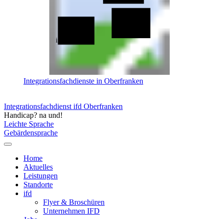
ifd Bayreuth
ifd Bamberg
Integrationsfachdienste in Oberfranken
Integrationsfachdienst ifd Oberfranken
Handicap? na und!
Leichte Sprache
Gebärdensprache
Home
Aktuelles
Leistungen
Standorte
ifd
Flyer & Broschüren
Unternehmen IFD