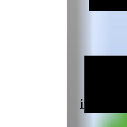
ifd C
ifd Bam