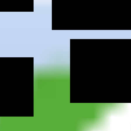
oburg
ifd Kronac
ifd Bayre
berg