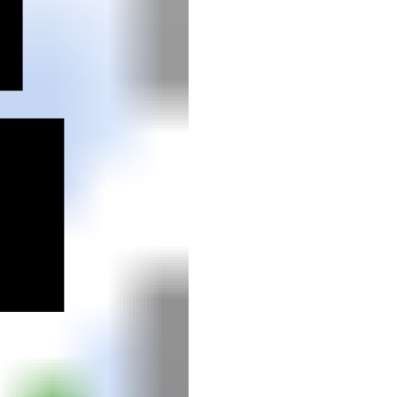
h
uth