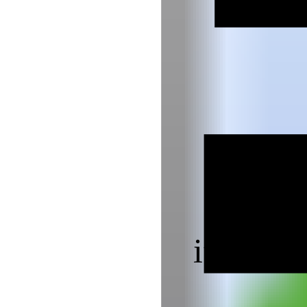
ifd C
ifd Bam