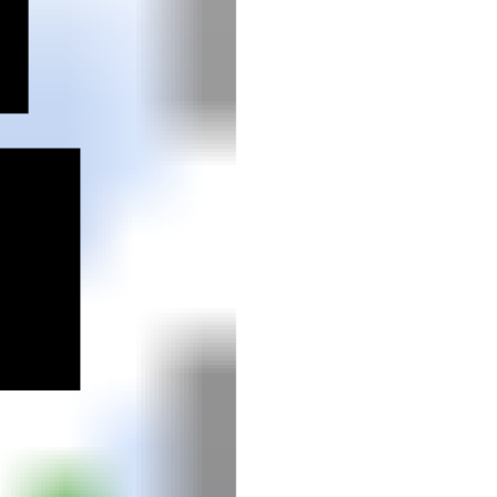
h
uth