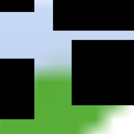
oburg
ifd Kronac
ifd Bayre
berg