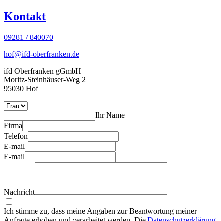
Kontakt
09281 / 840070
hof@ifd-oberfranken.de
ifd Oberfranken gGmbH
Moritz-Steinhäuser-Weg 2
95030 Hof
Ihr Name
Firma
Telefon
E-mail
E-mail
Nachricht
Ich stimme zu, dass meine Angaben zur Beantwortung meiner
Anfrage erhoben und verarbeitet werden. Die
Datenschutzerklärung