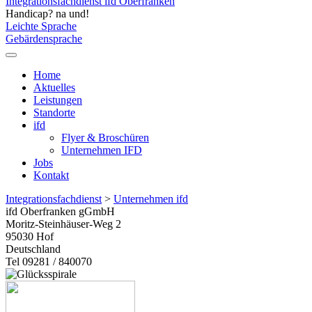
Integrationsfachdienst ifd Oberfranken
Handicap? na und!
Leichte Sprache
Gebärdensprache
Home
Aktuelles
Leistungen
Standorte
ifd
Flyer & Broschüren
Unternehmen IFD
Jobs
Kontakt
Integrationsfachdienst
>
Unternehmen ifd
ifd Oberfranken gGmbH
Moritz-Steinhäuser-Weg 2
95030
Hof
Deutschland
Tel 09281 / 840070