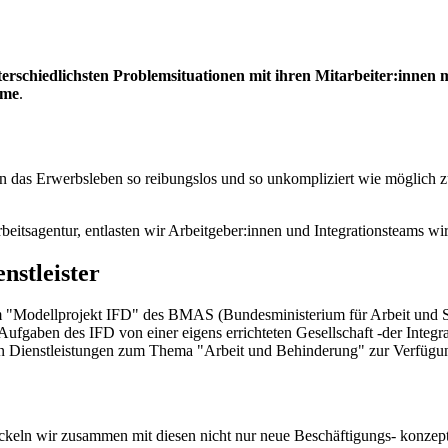
rschiedlichsten Problemsituationen mit ihren Mitarbeiter:innen m
hme
.
in das Erwerbsleben so reibungslos und so unkompliziert wie möglich z
itsagentur, entlasten wir Arbeitgeber:innen und Integrationsteams w
nstleister
am "Modellprojekt IFD" des BMAS (Bundesministerium für Arbeit und S
 Aufgaben des IFD von einer eigens errichteten Gesellschaft -der In
 an Dienstleistungen zum Thema "Arbeit und Behinderung" zur Verfügu
ickeln wir zusammen mit diesen nicht nur neue Beschäftigungs- konzep